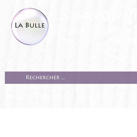
Savonne
fabrication sur 
Produit
Accessoir
Recett
ACCUEIL
PRODUITS
RECETTES
CO