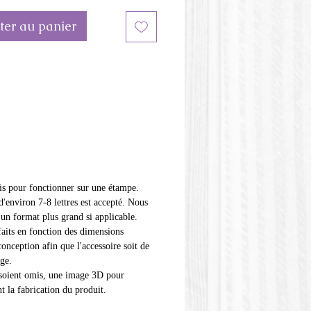
n des détails et de la complexité
ter au panier
e image.
eur de l'étampe peut varier.
stique PLA ou Polylactic acid
polylactique) est une matière
e d'origine végétale. Cette
n'est pas résistante à la chaleur.
cis pour fonctionner sur une étampe.
'environ 7-8 lettres est accepté. Nous
 un format plus grand si applicable.
faits en fonction des dimensions
conception afin que l'accessoire soit de
age.
ls soient omis, une image 3D pour
t la fabrication du produit.