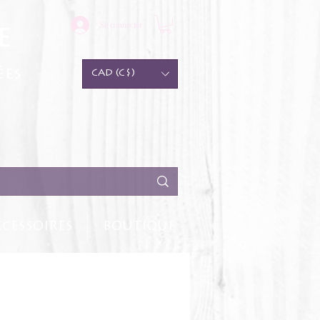
Se connecter
e
ées
CAD (C$)
CESSOIRES
BOUTIQUE