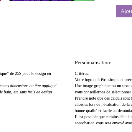
fonctio
Ajou
de votr
La coul
*Le pla
(Acide 
plastiqu
matière 
Personnalisation:
nique* de 25$ pour le design en
Critères:
Votre logo doit être simple et pré
érentes dimensions ou être appliqué
Une image graphique ou un texte d
 bain, etc sans frais de design
vous conseillerons de selectionner
Prendre note que des calculs sont 
choisies lors de l'évaluation de la 
bonne qualité et facile au démoul
Il est possible que certains détai
approbation vous sera envoyé avan