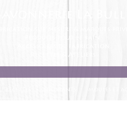
Savonnerie La Bull
brication sur mesure & marques priv
Produits pour le bain
Accessoires de fabrication
Recettes & Ateliers
RECETTES
COLORANTS
MOULES ET AC