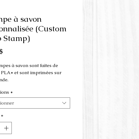
pe à savon
onnalisée (Custom
p Stamp)
Prix
$
mpes à savon sont faites de
 PLA* et sont imprimées sur
de.
ions
*
alisez le produit suivant avec
go.
tionner
 votre image à
erielabulle@outlook.com
*
ensions minimales et prix des
 à savon peuvent varier en