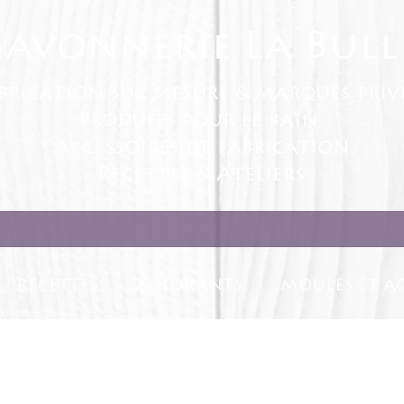
Savonnerie La Bull
brication sur mesure & marques priv
Produits pour le bain
Accessoires de fabrication
Recettes & Ateliers
RECETTES
COLORANTS
MOULES ET AC