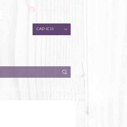
Se connecter
e
ées
CAD (C$)
CESSOIRES
BOUTIQUE