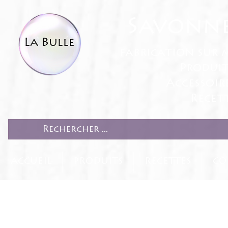
Savonne
fabrication sur 
Produit
Accessoir
Recett
ACCUEIL
PRODUITS
RECETTES
CO